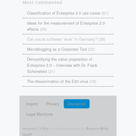
Most Commented
Classification of Enterprise 2.0 use cases
(81)
Ideas for the measurement of Enterprise 2.0
effects
(55)
Can social software “work” in Germany? (38)
Microblogging as a Corporate Tool
(22)
Demystifying the value proposition of
Enterprise 2.0 – Interview with Dr. Frank
Schönefeld
(21)
The dissemination of the E20 virus
(18)
Imprint
Privacy
Disclaimer
Legal Mentions
enterprise 2.0 blog
is a publishing project by
Kongress Media
GmbH